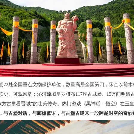
拥
72处全国重点文物保护单位，数量高居全国第四；宋金以前木构
史、可观风韵；沁河流域星罗棋布117座古城堡、15万间明
东方古堡看晋城”的壮美传奇。热门游戏《黑神话：悟空》在玉
，与古堡对话，与廊檐低语，与古堡古建来一段跨越时空的奇妙