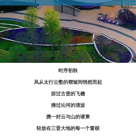
时序初秋
风从太行云壑的褶皱间悄然而起
掠过古堡的飞檐
拂过沁河的清波
携一封云与山的请柬
轻放在三晋大地的每一个窗棂