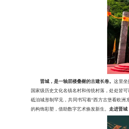
晋城，是一轴层楼叠榭的古建长卷。
这里坐
国家级历史文化名镇名村和传统村落，处处皆可读
砥洎城形制罕见，共同书写着“西方古堡看欧洲
的构饰彩塑，借助数字艺术焕发新生。
走进晋城