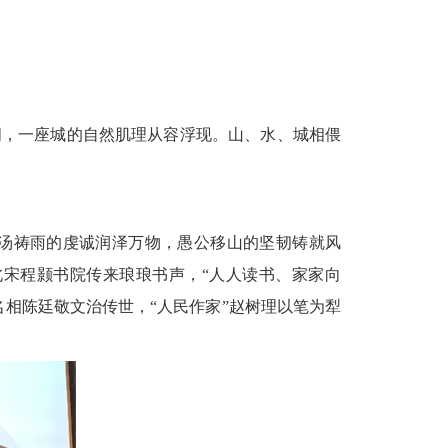
间，一座城的自然肌理从容浮现。山、水、城相偎
汤祷雨的虔诚润泽万物，愚公移山的坚韧铸就风
北宋程颢书院传来琅琅书声，
“人人读书、家家向
名相陈廷敬文治传世，“人民作家”赵树理以笔为犁