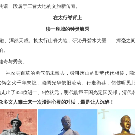
共谱一段属于三晋大地的文旅新传奇。
在太行脊背上
读一座城的钟灵毓秀
融、浑然天成。执太行山脊为笔，研沁丹碧水为墨
——挥毫之
响。
雄奇与秀美。
里，神农尝百草的勇气仍未散去，舜耕历山的勤劳代代相传，商
冶铸之火千年未熄，潞绸光华依旧流动。行走街巷，仿佛听见
走出了454位进士、9位状元，明代能臣王国光定国安邦，清代
众多文人雅士来一次浸润心灵的对话，最是让人沉醉！