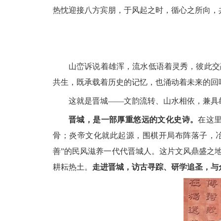
热忱迎接八方宾朋，于风起之时，循心之所向，
山峦诉说着雄浑，流水低语着灵秀，彼此交
共生，既承载着历史的记忆，也涌动着未来的回
这就是晋城
——文韵流转、山水相依，兼具
晋城，是一部厚重悠远的文化史诗。
在这
骨；炎帝文化就此起源，围棋开局布阵落子，
善”的民风滋养一代代晋城人。这片文风鼎盛之地
耕耘热土。
走进晋城，访古寻踪、研学追圣，与