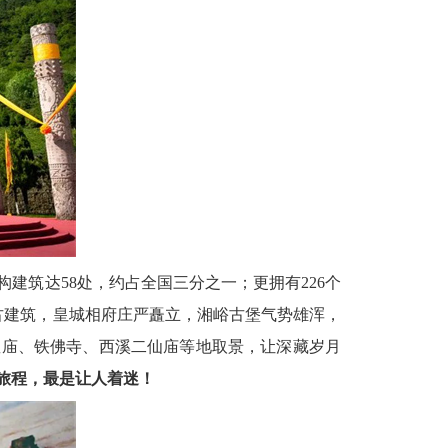
建筑达58处，约占全国三分之一；更拥有226个
清古建筑，皇城相府庄严矗立，湘峪古堡气势雄浑，
皇庙、铁佛寺、西溪二仙庙等地取景，让深藏岁月
旅程，最是让人着迷！